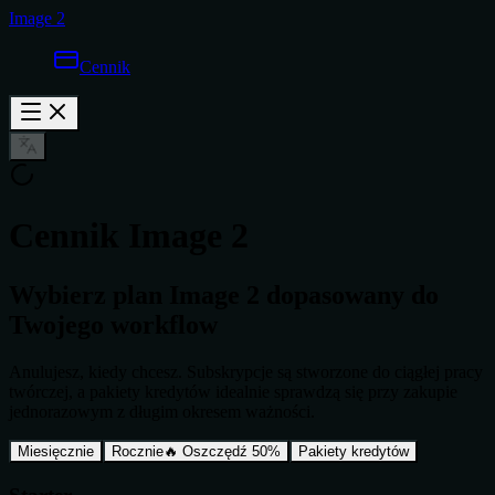
Image 2
Cennik
Cennik Image 2
Wybierz plan Image 2 dopasowany do
Twojego workflow
Anulujesz, kiedy chcesz. Subskrypcje są stworzone do ciągłej pracy
twórczej, a pakiety kredytów idealnie sprawdzą się przy zakupie
jednorazowym z długim okresem ważności.
Miesięcznie
Rocznie
🔥 Oszczędź 50%
Pakiety kredytów