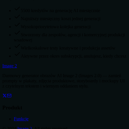
5500 kredytów na generację AI miesięcznie
Najniższy miesięczny koszt jednej generacji
Wysokopriorytetowa kolejka generacji
Stworzony dla zespołów, agencji i komercyjnej produkcji
wsadowej
Wielkoskalowe testy kreatywne i produkcja assetów
Aktywne przez okres subskrypcji, anulujesz, kiedy chcesz
Image 2
Darmowy generator obrazów AI Image 2 (Images 2.0) — zamień
prompty w plakaty, zdjęcia produktowe, storyboardy i mockupy UI
z czytelnym tekstem i wiernym oddaniem stylu.
Produkt
Funkcje
©
2024
Image 2
, All rights reserved