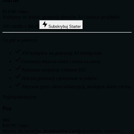
Starter
$14.99
/ mies.
Najlepszy do testów generacji obrazów AI i małych projektów.
100 credits ≈ $4.28
Subskrybuj Starter
Co jest w pakiecie
350 kredytów na generację AI miesięcznie
Generacja tekst-na-obraz i obraz-na-obraz
Popularne proporcje i eksport HD
Historia generacji i pobieranie wyników
Aktywne przez okres subskrypcji, anulujesz, kiedy chcesz
Najpopularniejszy
Pro
$69
$39.99
/ mies.
Idealny dla twórców, projektantów i profesjonalistów contentu.