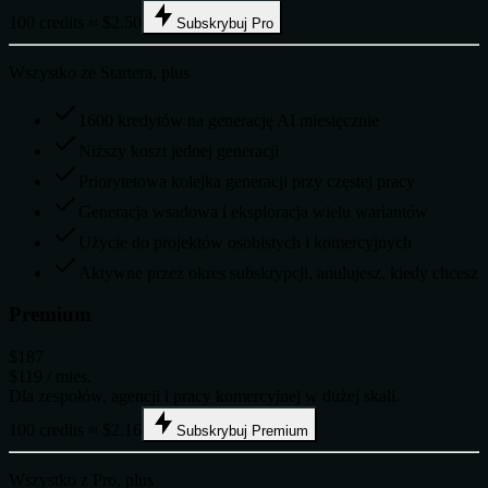
100 credits ≈ $2.50
Subskrybuj Pro
Wszystko ze Startera, plus
1600 kredytów na generację AI miesięcznie
Niższy koszt jednej generacji
Priorytetowa kolejka generacji przy częstej pracy
Generacja wsadowa i eksploracja wielu wariantów
Użycie do projektów osobistych i komercyjnych
Aktywne przez okres subskrypcji, anulujesz, kiedy chcesz
Premium
$187
$119
/ mies.
Dla zespołów, agencji i pracy komercyjnej w dużej skali.
100 credits ≈ $2.16
Subskrybuj Premium
Wszystko z Pro, plus