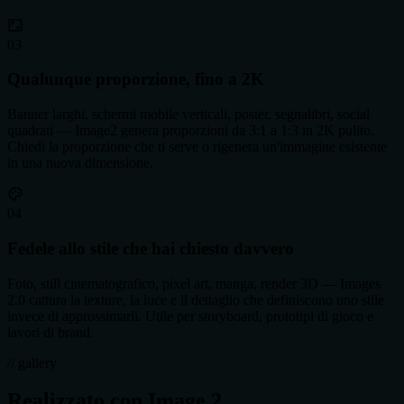
0
3
Qualunque proporzione, fino a 2K
Banner larghi, schermi mobile verticali, poster, segnalibri, social
quadrati — Image2 genera proporzioni da 3:1 a 1:3 in 2K pulito.
Chiedi la proporzione che ti serve o rigenera un'immagine esistente
in una nuova dimensione.
0
4
Fedele allo stile che hai chiesto davvero
Foto, still cinematografico, pixel art, manga, render 3D — Images
2.0 cattura la texture, la luce e il dettaglio che definiscono uno stile
invece di approssimarli. Utile per storyboard, prototipi di gioco e
lavori di brand.
// gallery
Realizzato con Image 2