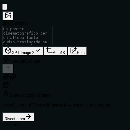
Image prompt
GPT Image 2
Auto
1K
Refs
4 crediti
0/16 refs
Bonus a tempo limitato
Accedi e ottieni
20 crediti gratuiti
— senza carta di credito
Riscatta ora
// metrics