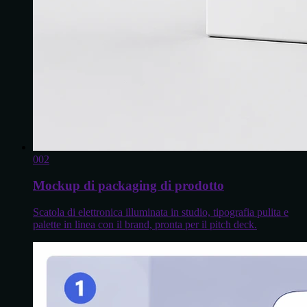
0
02
Mockup di packaging di prodotto
Scatola di elettronica illuminata in studio, tipografia pulita e
palette in linea con il brand, pronta per il pitch deck.