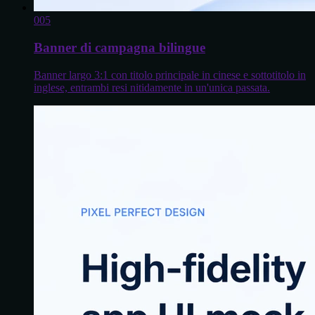
0
05
Banner di campagna bilingue
Banner largo 3:1 con titolo principale in cinese e sottotitolo in
inglese, entrambi resi nitidamente in un'unica passata.