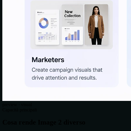
preview · visual
Capacità principali
Cosa rende Image 2 diverso