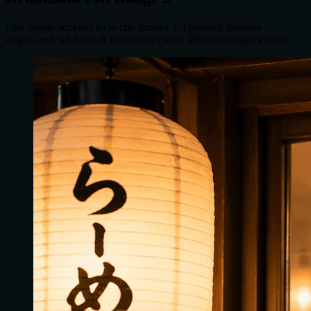
Una rapida occhiata a ciò che Images 2.0 produce davvero —
output reali sui flussi di lavoro che i team affrontano ogni giorno.