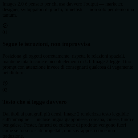
Images 2.0 è pensato per chi usa davvero l'output — marketer,
designer, sviluppatori di giochi, fumettisti — non solo per demo una
tantum.
0
1
Segue le istruzioni, non improvvisa
Posiziona gli oggetti correttamente, rispetta le relazioni spaziali,
mantiene intatti icone e piccoli elementi di UI. Image 2 legge il tuo
prompt con attenzione invece di consegnarti qualcosa di vagamente
nei dintorni.
0
2
Testo che si legge davvero
Dai titoli ai paragrafi più densi, Image 2 renderizza testo leggibile
sull'immagine — incluse lingua giapponese, coreana, cinese, hindi e
bengalese. Poster, fumetti ed etichette di prodotto vengono fuori
come se fossero stati progettati, non sovrapposti come una
traduzione.