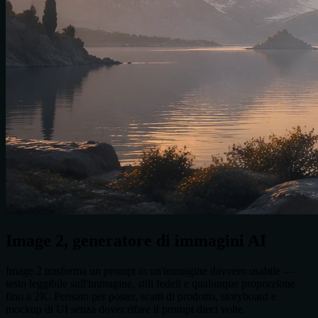
Image 2
, generatore di immagini AI
Image 2 trasforma un prompt in un'immagine davvero usabile —
testo leggibile sull'immagine, stili fedeli e qualunque proporzione
fino a 2K. Pensato per poster, scatti di prodotto, storyboard e
mockup di UI senza dover rifare il prompt dieci volte.