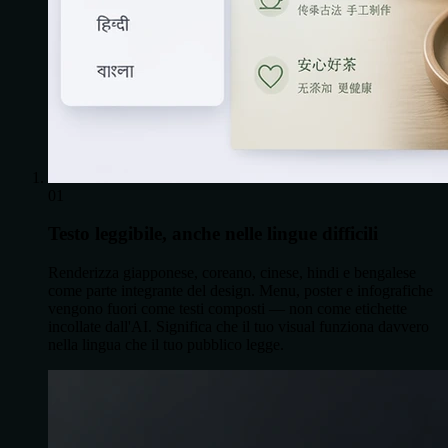
01
Testo leggibile, anche nelle lingue difficili
Renderizza giapponese, coreano, cinese, hindi e bengalese
come parte integrante del design. Menu, poster e infografiche
vengono fuori come testi composti — non come etichette
incollate dall'AI. Significa che il tuo visual funziona davvero
nella lingua che il tuo pubblico legge.