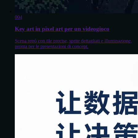
0
04
Key art in pixel art per un videogioco
Scena retrò con tile precise, sprite dettagliati e illuminazione,
pronta per le presentazioni di concept.