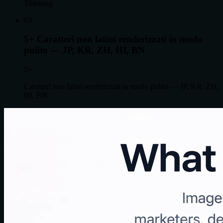
Thinking
0
3
5+
Caratteri non latini renderizzati in modo
pulito — JP, KR, ZH, HI, BN
5+
Caratteri non latini renderizzati in modo pulito — JP, KR, ZH,
HI, BN