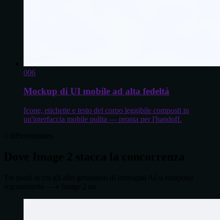
0
06
Mockup di UI mobile ad alta fedeltà
Icone, etichette e testo del corpo leggibile composti in
un'interfaccia mobile pulita — pronta per l'handoff.
// differentiators
Dove Image 2 stacca la concorrenza
Tre punti in cui gli altri generatori di immagini AI si rompono
regolarmente — e Image 2 no.