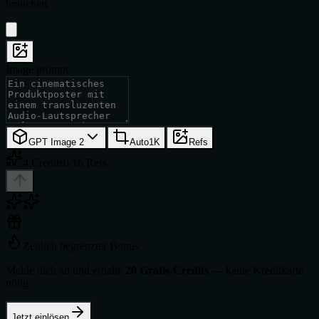
brauchen.
Image prompt
GPT Image 2
Auto
1K
Refs
4 Credits
0/16 Refs
Zeitlich begrenzter Bonus
Melde dich an und erhalte
20 Gratis-Credits
— keine Kreditkarte
nötig
Jetzt einlösen