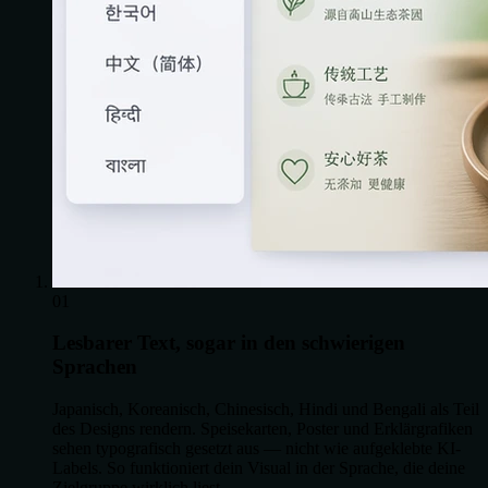
01
Lesbarer Text, sogar in den schwierigen
Sprachen
Japanisch, Koreanisch, Chinesisch, Hindi und Bengali als Teil
des Designs rendern. Speisekarten, Poster und Erklärgrafiken
sehen typografisch gesetzt aus — nicht wie aufgeklebte KI-
Labels. So funktioniert dein Visual in der Sprache, die deine
Zielgruppe wirklich liest.