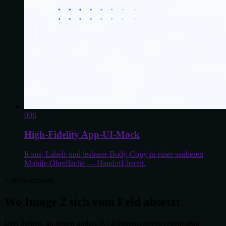
0
06
High-Fidelity App-UI-Mock
Icons, Labels und lesbarer Body-Copy in einer sauberen
Mobile-Oberfläche — Handoff-bereit.
// differentiators
Wo Image 2 sich vom Feld absetzt
Drei Stellen, an denen andere KI-Bildgeneratoren regelmäßig