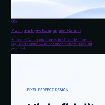
0
05
Zweisprachiges Kampagnen-Banner
3:1 breites Banner mit chinesischer Hero-Headline und
englischer Subline — beide sauber in einem Durchlauf
gerendert.