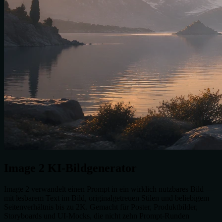
Image 2
KI-Bildgenerator
Image 2 verwandelt einen Prompt in ein wirklich nutzbares Bild —
mit lesbarem Text im Bild, originalgetreuen Stilen und beliebigem
Seitenverhältnis bis zu 2K. Gemacht für Poster, Produktbilder,
Storyboards und UI-Mocks, die nicht zehn Prompt-Runden