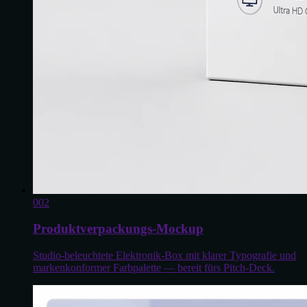
0
02
Produktverpackungs-Mockup
Studio-beleuchtete Elektronik-Box mit klarer Typografie und
markenkonformer Farbpalette — bereit fürs Pitch-Deck.