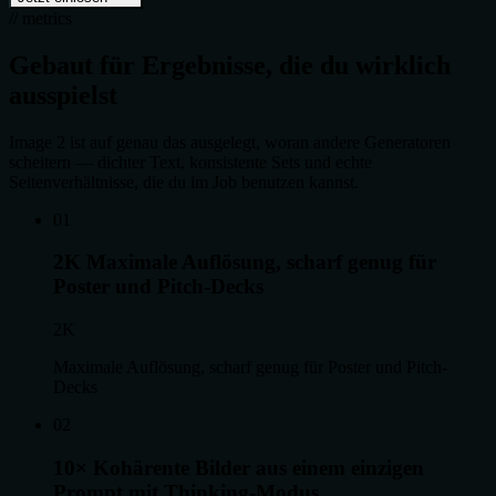
// metrics
Gebaut für Ergebnisse, die du wirklich
ausspielst
Image 2 ist auf genau das ausgelegt, woran andere Generatoren
scheitern — dichter Text, konsistente Sets und echte
Seitenverhältnisse, die du im Job benutzen kannst.
0
1
2K
Maximale Auflösung, scharf genug für
Poster und Pitch-Decks
2K
Maximale Auflösung, scharf genug für Poster und Pitch-
Decks
0
2
10×
Kohärente Bilder aus einem einzigen
Prompt mit Thinking-Modus