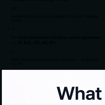
10×
Kohärente Bilder aus einem einzigen Prompt mit Thinking-
Modus
0
3
5+
Nicht-lateinische Schriften sauber gerendert
— JP, KR, ZH, HI, BN
5+
Nicht-lateinische Schriften sauber gerendert — JP, KR, ZH,
HI, BN