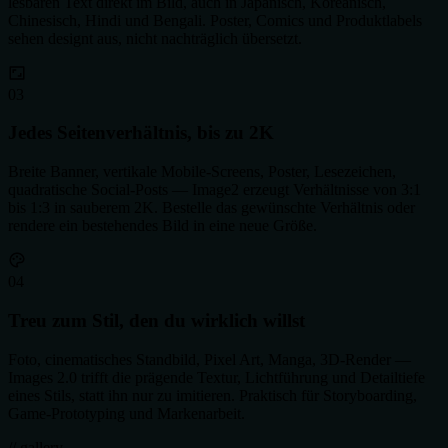
lesbaren Text direkt im Bild, auch in Japanisch, Koreanisch,
Chinesisch, Hindi und Bengali. Poster, Comics und Produktlabels
sehen designt aus, nicht nachträglich übersetzt.
0
3
Jedes Seitenverhältnis, bis zu 2K
Breite Banner, vertikale Mobile-Screens, Poster, Lesezeichen,
quadratische Social-Posts — Image2 erzeugt Verhältnisse von 3:1
bis 1:3 in sauberem 2K. Bestelle das gewünschte Verhältnis oder
rendere ein bestehendes Bild in eine neue Größe.
0
4
Treu zum Stil, den du wirklich willst
Foto, cinematisches Standbild, Pixel Art, Manga, 3D-Render —
Images 2.0 trifft die prägende Textur, Lichtführung und Detailtiefe
eines Stils, statt ihn nur zu imitieren. Praktisch für Storyboarding,
Game-Prototyping und Markenarbeit.
// gallery