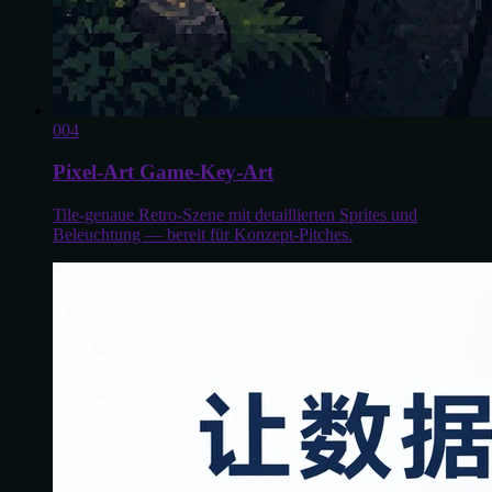
0
04
Pixel-Art Game-Key-Art
Tile-genaue Retro-Szene mit detaillierten Sprites und
Beleuchtung — bereit für Konzept-Pitches.